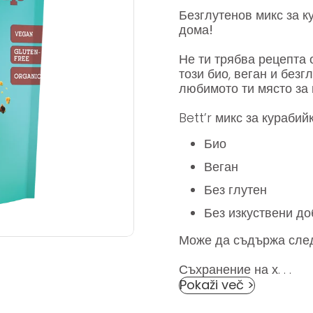
Безглутенов микс за к
дома!
Не ти трябва рецепта 
този био, веган и без
любимото ти място за
Bett’r микс за курабий
Био
Веган
Без глутен
Без изкуствени до
Може да съдържа сле
Съхранение на х. . .
Pokaži več >