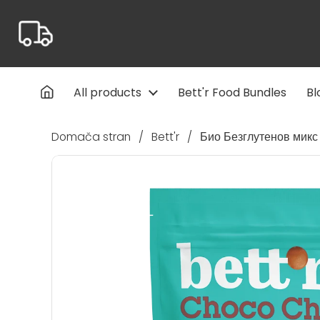
Preskoči na vsebino
All products
Bett'r Food Bundles
Bl
Domača stran
/
Bett'r
/
Био Безглутенов микс