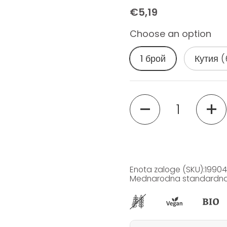
€5,19
Choose an option
1 брой
Кутия (
Količina
Enota zaloge (SKU):19904
Mednarodna standardna š