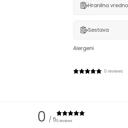
Hranilna vredno
Sestava
Alergeni
0 reviews
0
/ 5
0 reviews