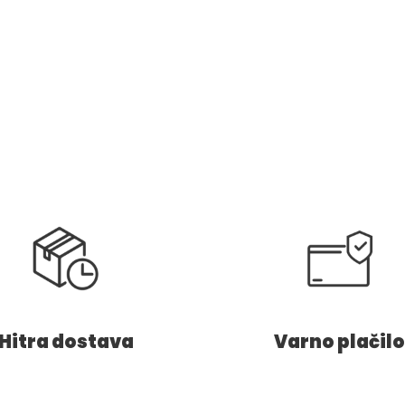
Hitra dostava
Varno plačilo