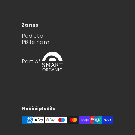
Za nas
Podjetje
Pišite nam
Part of
Načini plačila