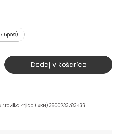
6 броя)
Dodaj v košarico
tevilka knjige (ISBN):3800233783438