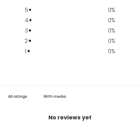
5
0
%
4
0
%
3
0
%
2
0
%
1
0
%
With media
No reviews yet