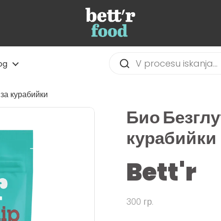
og
 за курабийки
Био Безглу
курабийки
Bett'r
300 гр.