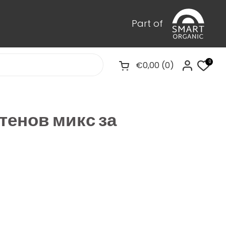
Part of
0
€0,00
0
Pregled košarice
тенов микс за