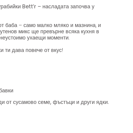
урабийки Bett’r – насладата започва у
от баба – само малко мляко и мазнина, и
глутенов микс ще превърне всяка кухня в
 неустоимо ухаещи моменти.
ки ти дава повече от вкус!
бавки
ди от
сусамово семе, фъстъци и други ядки.